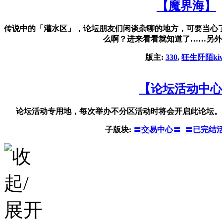
【魔界海】
传说中的「灌水区」，论坛朋友们闲谈杂聊的地方，可要当心
么啊？进来看看就知道了……另外
版主:
330
,
狂生阡陌kiw
【论坛活动中心
论坛活动专用地，每次举办不分区活动时将会开启此论坛。
子版块:
〓交易中心〓
〓已完结