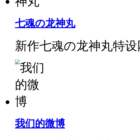
七魂の龙神丸
新作七魂の龙神丸特设
我们的微博