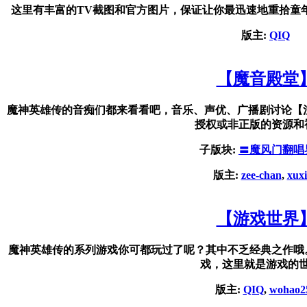
这里有丰富的TV截图和官方图片，保证让你最迅速地重拾童
版主:
QIQ
【魔音殿堂
魔神英雄传的音痴们都来看看吧，音乐、声优、广播剧讨论【
授权或非正版的资源和
子版块:
〓魔风门翻唱
版主:
zee-chan
,
xux
【游戏世界
魔神英雄传的系列游戏你可都玩过了呢？其中不乏经典之作哦
戏，这里就是游戏的
版主:
QIQ
,
wohao2