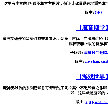
这里有丰富的TV截图和官方图片，保证让你最迅速地重拾童
版主:
QIQ
【魔音殿堂
魔神英雄传的音痴们都来看看吧，音乐、声优、广播剧讨论【
授权或非正版的资源和
子版块:
〓魔风门翻唱
版主:
zee-chan
,
xux
【游戏世界
魔神英雄传的系列游戏你可都玩过了呢？其中不乏经典之作哦
戏，这里就是游戏的
版主:
QIQ
,
wohao2