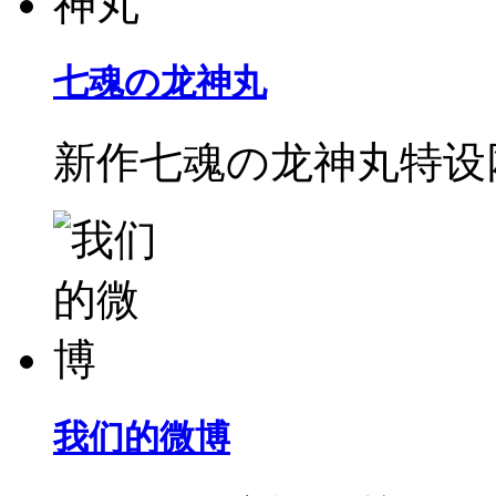
七魂の龙神丸
新作七魂の龙神丸特设
我们的微博