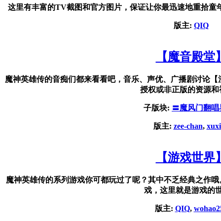
这里有丰富的TV截图和官方图片，保证让你最迅速地重拾童
版主:
QIQ
【魔音殿堂
魔神英雄传的音痴们都来看看吧，音乐、声优、广播剧讨论【
授权或非正版的资源和
子版块:
〓魔风门翻唱
版主:
zee-chan
,
xux
【游戏世界
魔神英雄传的系列游戏你可都玩过了呢？其中不乏经典之作哦
戏，这里就是游戏的
版主:
QIQ
,
wohao2