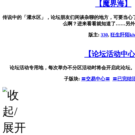
【魔界海】
传说中的「灌水区」，论坛朋友们闲谈杂聊的地方，可要当心
么啊？进来看看就知道了……另外
版主:
330
,
狂生阡陌kiw
【论坛活动中心
论坛活动专用地，每次举办不分区活动时将会开启此论坛。
子版块:
〓交易中心〓
〓已完结