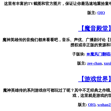
这里有丰富的TV截图和官方图片，保证让你最迅速地重拾童
版主:
QIQ
【魔音殿堂
魔神英雄传的音痴们都来看看吧，音乐、声优、广播剧讨论【
授权或非正版的资源和
子版块:
〓魔风门翻唱
版主:
zee-chan
,
xux
【游戏世界
魔神英雄传的系列游戏你可都玩过了呢？其中不乏经典之作哦
戏，这里就是游戏的
版主:
QIQ
,
wohao2