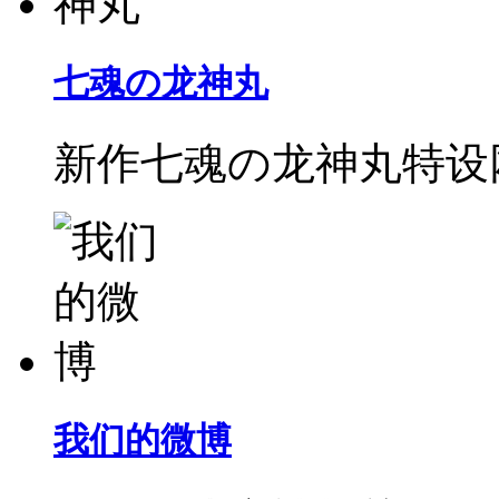
七魂の龙神丸
新作七魂の龙神丸特设
我们的微博