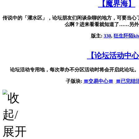
【魔界海】
传说中的「灌水区」，论坛朋友们闲谈杂聊的地方，可要当心
么啊？进来看看就知道了……另外
版主:
330
,
狂生阡陌kiw
【论坛活动中心
论坛活动专用地，每次举办不分区活动时将会开启此论坛。
子版块:
〓交易中心〓
〓已完结