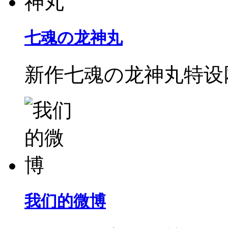
七魂の龙神丸
新作七魂の龙神丸特设
我们的微博