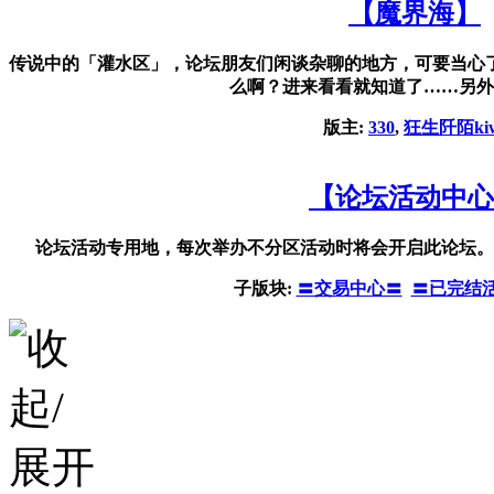
【魔界海】
传说中的「灌水区」，论坛朋友们闲谈杂聊的地方，可要当心
么啊？进来看看就知道了……另外
版主:
330
,
狂生阡陌kiw
【论坛活动中心
论坛活动专用地，每次举办不分区活动时将会开启此论坛。
子版块:
〓交易中心〓
〓已完结