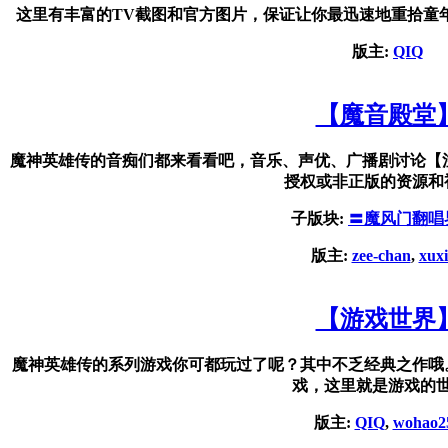
这里有丰富的TV截图和官方图片，保证让你最迅速地重拾童
版主:
QIQ
【魔音殿堂
魔神英雄传的音痴们都来看看吧，音乐、声优、广播剧讨论【
授权或非正版的资源和
子版块:
〓魔风门翻唱
版主:
zee-chan
,
xux
【游戏世界
魔神英雄传的系列游戏你可都玩过了呢？其中不乏经典之作哦
戏，这里就是游戏的
版主:
QIQ
,
wohao2