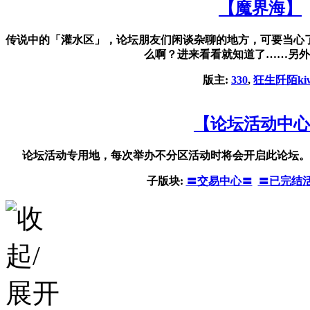
【魔界海】
传说中的「灌水区」，论坛朋友们闲谈杂聊的地方，可要当心
么啊？进来看看就知道了……另外
版主:
330
,
狂生阡陌kiw
【论坛活动中心
论坛活动专用地，每次举办不分区活动时将会开启此论坛。
子版块:
〓交易中心〓
〓已完结