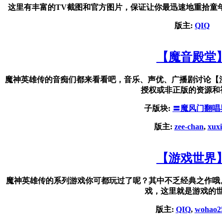
这里有丰富的TV截图和官方图片，保证让你最迅速地重拾童
版主:
QIQ
【魔音殿堂
魔神英雄传的音痴们都来看看吧，音乐、声优、广播剧讨论【
授权或非正版的资源和
子版块:
〓魔风门翻唱
版主:
zee-chan
,
xux
【游戏世界
魔神英雄传的系列游戏你可都玩过了呢？其中不乏经典之作哦
戏，这里就是游戏的
版主:
QIQ
,
wohao2