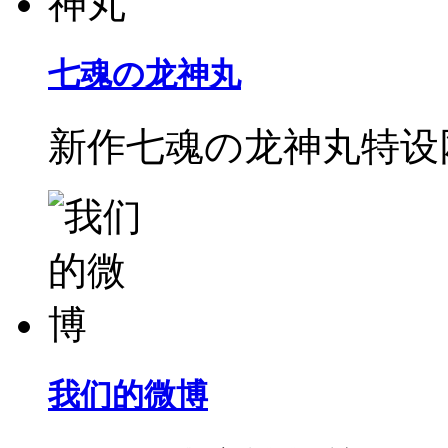
七魂の龙神丸
新作七魂の龙神丸特设
我们的微博