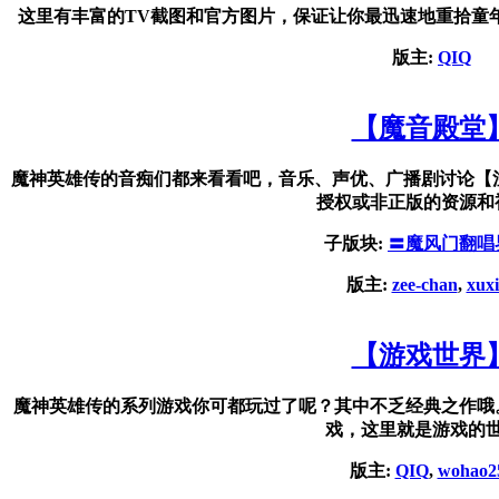
这里有丰富的TV截图和官方图片，保证让你最迅速地重拾童
版主:
QIQ
【魔音殿堂
魔神英雄传的音痴们都来看看吧，音乐、声优、广播剧讨论【
授权或非正版的资源和
子版块:
〓魔风门翻唱
版主:
zee-chan
,
xux
【游戏世界
魔神英雄传的系列游戏你可都玩过了呢？其中不乏经典之作哦
戏，这里就是游戏的
版主:
QIQ
,
wohao2