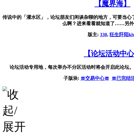
【魔界海】
传说中的「灌水区」，论坛朋友们闲谈杂聊的地方，可要当心
么啊？进来看看就知道了……另外
版主:
330
,
狂生阡陌kiw
【论坛活动中心
论坛活动专用地，每次举办不分区活动时将会开启此论坛。
子版块:
〓交易中心〓
〓已完结