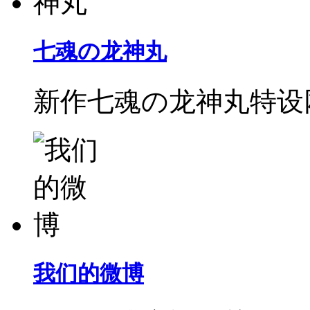
七魂の龙神丸
新作七魂の龙神丸特设
我们的微博