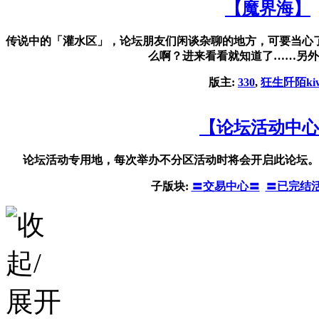
【魔界海】
传说中的「灌水区」，论坛朋友们闲谈杂聊的地方，可要当心
么啊？进来看看就知道了……另外
版主:
330
,
狂生阡陌kiw
【论坛活动中心
论坛活动专用地，每次举办不分区活动时将会开启此论坛。
子版块:
〓交易中心〓
〓已完结