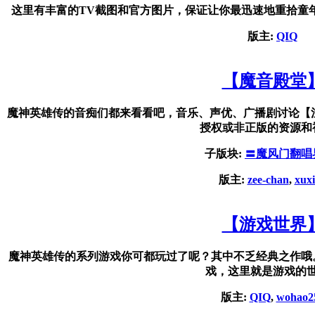
这里有丰富的TV截图和官方图片，保证让你最迅速地重拾童
版主:
QIQ
【魔音殿堂
魔神英雄传的音痴们都来看看吧，音乐、声优、广播剧讨论【
授权或非正版的资源和
子版块:
〓魔风门翻唱
版主:
zee-chan
,
xux
【游戏世界
魔神英雄传的系列游戏你可都玩过了呢？其中不乏经典之作哦
戏，这里就是游戏的
版主:
QIQ
,
wohao2