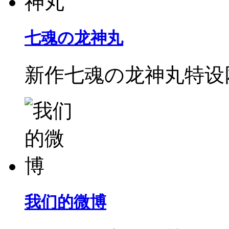
七魂の龙神丸
新作七魂の龙神丸特设
我们的微博